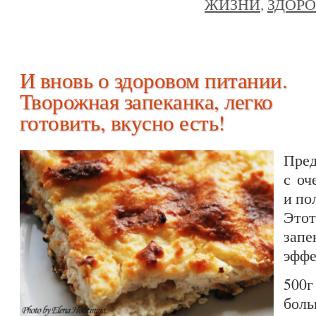
ЖИЗНИ
,
ЗДОРО
И вновь о здоровом питании.
Творожная запеканка, легко
готовить, вкусно есть!
Пред
с оч
и по
Это
запе
эффе
500г
бол