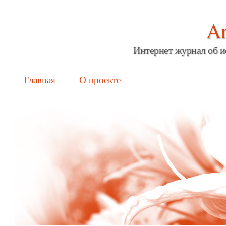
Ar
Интернет журнал об и
Main menu
Skip
Главная
О проекте
to
content