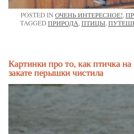
POSTED IN
ОЧЕНЬ ИНТЕРЕСНОЕ!
,
П
TAGGED
ПРИРОДА
,
ПТИЦЫ
,
ПУТЕШ
Картинки про то, как птичка на
закате перышки чистила