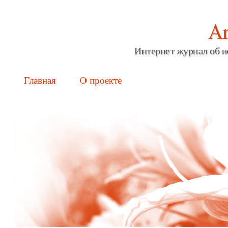
Ar
Интернет журнал об и
Main menu
Skip
Главная
О проекте
to
content