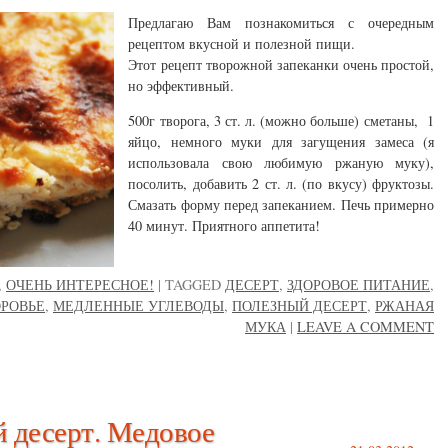
Предлагаю Вам познакомиться с очередным
рецептом вкусной и полезной пищи.
Этот рецепт творожной запеканки очень простой,
но эффективный.
500г творога, 3 ст. л. (можно больше) сметаны, 1
яйцо, немного муки для загущения замеса (я
использовала свою любимую ржаную муку),
посолить, добавить 2 ст. л. (по вкусу) фруктозы.
Смазать форму перед запеканием. Печь примерно
40 минут. Приятного аппетита!
,
ОЧЕНЬ ИНТЕРЕСНОЕ!
|
TAGGED
ДЕСЕРТ
,
ЗДОРОВОЕ ПИТАНИЕ
,
ОРОВЬЕ
,
МЕДЛЕННЫЕ УГЛЕВОДЫ
,
ПОЛЕЗНЫЙ ДЕСЕРТ
,
РЖАНАЯ
МУКА
|
LEAVE A COMMENT
 десерт. Медовое