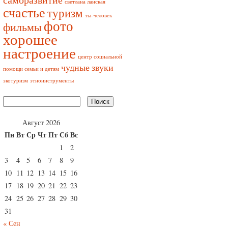
светлана ланская
счастье
туризм
ты-человек
фото
фильмы
хорошее
настроение
центр социальной
чудные звуки
помощи семьи и детям
экотуризм
этноинструменты
Август 2026
Пн
Вт
Ср
Чт
Пт
Сб
Вс
1
2
3
4
5
6
7
8
9
10
11
12
13
14
15
16
17
18
19
20
21
22
23
24
25
26
27
28
29
30
31
« Сен