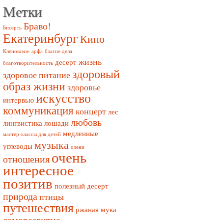
Метки
Браво!
Бисерть
Екатеринбург
Кино
Кленовское
арфа
благие дела
жизнь
десерт
благотворительность
здоровый
здоровое питание
образ жизни
здоровье
искусство
интервью
коммуникация
концерт
лес
любовь
лингвистика
лошади
медленные
мастер-классы для детей
музыка
углеводы
олени
очень
отношения
интересное
позитив
полезный десерт
природа
птицы
путешествия
ржаная мука
саморазвитие