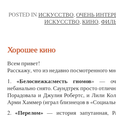
POSTED IN
ИСКУССТВО
,
ОЧЕНЬ ИНТЕР
ИСКУССТВО
,
КИНО
,
ФИЛ
Хорошее кино
Всем привет!
Расскажу, что из недавно посмотренного мн
«Белоснежка:месть гномов
1.
» — оче
небанально снято. Саундтрек просто отлич
Порадовала и Джулия Робертс, и Лили Ко
Арми Хаммер (играл близнецов в «Социаль
«Перелом»
2.
— история запутанная, Р