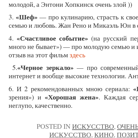
молодой, а Энтони Хопкинск очень злой ))
«Шеф»
3.
— про кулинарию, страсть к свое
семью и любовь. Жан Рено и Микаэль Юн в
«Счастливое событие»
4.
(на русский пе
много не бывает») — про молодую семью и 
отзыв на этот фильм
здесь
«Черное зеркало»
5.
— про современный
интернет и вообще высокие технологии. Ан
«
6. И 2 рекомендованных мною сериала:
«Хорошая жена»
зрения») и
. Каждая се
неглупо, качественно.
POSTED IN
ИСКУССТВО
,
ОЧЕНЬ
ИСКУССТВО
,
КИНО
,
ПОЗИ