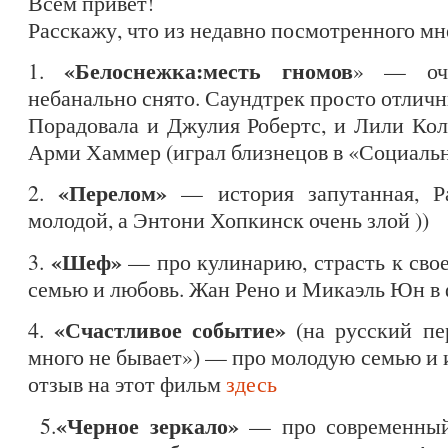
Всем привет!
Расскажу, что из недавно посмотренного мн
«Белоснежка:месть гномов
1.
» — оче
небанально снято. Саундтрек просто отлич
Порадовала и Джулия Робертс, и Лили Ко
Арми Хаммер (играл близнецов в «Социаль
«Перелом»
2.
— история запутанная, Р
молодой, а Энтони Хопкинск очень злой ))
«Шеф»
3.
— про кулинарию, страсть к свое
семью и любовь. Жан Рено и Микаэль Юн в
«Счастливое событие»
4.
(на русский пе
много не бывает») — про молодую семью и 
отзыв на этот фильм
здесь
«Черное зеркало»
5.
— про современный