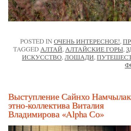
POSTED IN
ОЧЕНЬ ИНТЕРЕСНОЕ!
,
П
TAGGED
АЛТАЙ
,
АЛТАЙСКИЕ ГОРЫ
,
З
ИСКУССТВО
,
ЛОШАДИ
,
ПУТЕШЕС
Ф
Выступление Сайнхо Намчылак
этно-коллектива Виталия
Владимирова «Alpha Со»