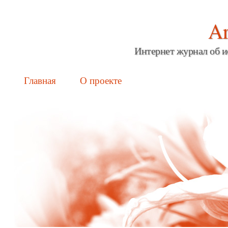
Ar
Интернет журнал об и
Main menu
Skip
Главная
О проекте
to
content