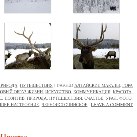
ПРИРОДА
,
ПУТЕШЕСТВИЯ
|
TAGGED
АЛТАЙСКИЕ МАРАЛЫ
,
ГОРА
РОВЫЙ ОБРАЗ ЖИЗНИ
,
ИСКУССТВО
,
КОММУНИКАЦИЯ
,
КРАСОТА
,
Е
,
ПОЗИТИВ
,
ПРИРОДА
,
ПУТЕШЕСТВИЯ
,
СЧАСТЬЕ
,
УРАЛ
,
ФОТО
,
ШЕЕ НАСТРОЕНИЕ
,
ЧЕРНОИСТОЧИНСКОЕ
|
LEAVE A COMMENT
«Центра