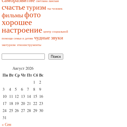
светлана ланская
счастье
туризм
ты-человек
фото
фильмы
хорошее
настроение
центр социальной
чудные звуки
помощи семьи и детям
экотуризм
этноинструменты
Август 2026
Пн
Вт
Ср
Чт
Пт
Сб
Вс
1
2
3
4
5
6
7
8
9
10
11
12
13
14
15
16
17
18
19
20
21
22
23
24
25
26
27
28
29
30
31
« Сен