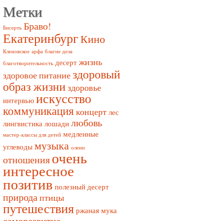
Метки
Браво!
Бисерть
Екатеринбург
Кино
Кленовское
арфа
благие дела
жизнь
десерт
благотворительность
здоровый
здоровое питание
образ жизни
здоровье
искусство
интервью
коммуникация
концерт
лес
любовь
лингвистика
лошади
медленные
мастер-классы для детей
музыка
углеводы
олени
очень
отношения
интересное
позитив
полезный десерт
природа
птицы
путешествия
ржаная мука
саморазвитие