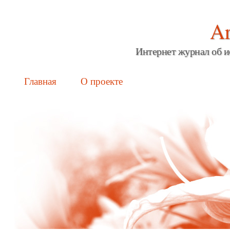
Ar
Интернет журнал об и
Main menu
Skip
Главная
О проекте
to
content