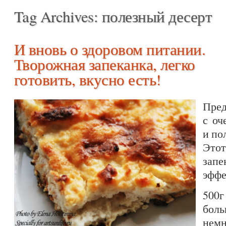
Tag Archives:
полезный десерт
И вновь о здоровом питании.
Творожная запеканка, легко
готовить, вкусно есть!
Пред
с оч
и по
Это
запе
эффе
500г
бол
нем