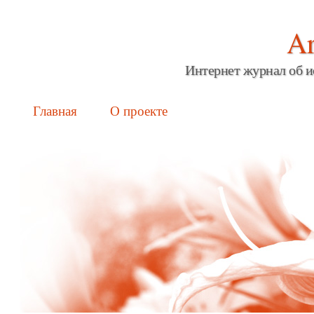
Ar
Интернет журнал об и
Main menu
Skip
Главная
О проекте
to
content