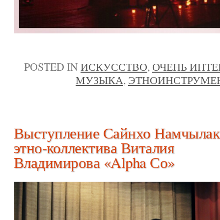
POSTED IN
ИСКУССТВО
,
ОЧЕНЬ ИНТЕ
МУЗЫКА
,
ЭТНОИНСТРУМЕ
Выступление Сайнхо Намчылак
этно-коллектива Виталия
Владимирова «Alpha Со»