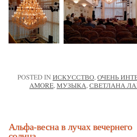
POSTED IN
ИСКУССТВО
,
ОЧЕНЬ ИНТ
AMORE
,
МУЗЫКА
,
СВЕТЛАНА Л
Альфа-весна в лучах вечернего
солнца.