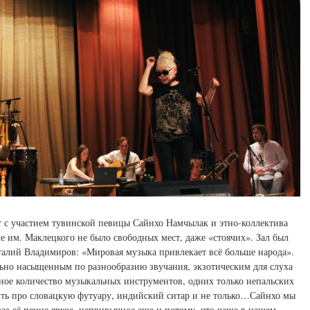
т с участием тувинской певицы Сайнхо Намчылак и этно-коллектива
е им. Маклецкого не было свободных мест, даже «стоячих». Зал был
италий Владимиров:
«Мировая музыка привлекает всё больше народа».
льно насыщенным по разнообразию звучания, экзотическим для слуха
мное количество музыкальных инструментов, одних только непальских
рить про словацкую футуару, индийский ситар и не только…Сайнхо мы
аз её пение яркое, непривычное еще и потому, что чаще в нашем