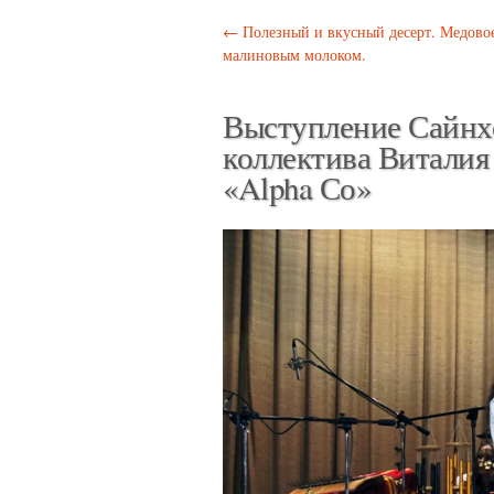
Post navigation
←
Полезный и вкусный десерт. Медовое
малиновым молоком.
Выступление Сайнх
коллектива Виталия
«Alpha Со»