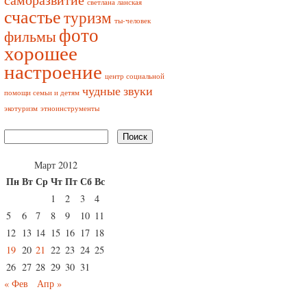
светлана ланская
счастье
туризм
ты-человек
фото
фильмы
хорошее
настроение
центр социальной
чудные звуки
помощи семьи и детям
экотуризм
этноинструменты
Март 2012
Пн
Вт
Ср
Чт
Пт
Сб
Вс
1
2
3
4
5
6
7
8
9
10
11
12
13
14
15
16
17
18
19
20
21
22
23
24
25
26
27
28
29
30
31
« Фев
Апр »