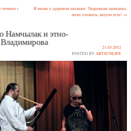
 печенье с
И вновь о здоровом питании. Творожная запеканка,
легко готовить, вкусно есть!
→
о Намчылак и этно-
 Владимирова
21.03.2012
POSTED BY
ARTSUNLIFE