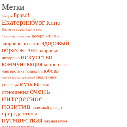
Метки
Браво!
Бисерть
Екатеринбург
Кино
Кленовское
арфа
благие дела
жизнь
десерт
благотворительность
здоровый
здоровое питание
образ жизни
здоровье
искусство
интервью
коммуникация
концерт
лес
любовь
лингвистика
лошади
медленные
мастер-классы для детей
музыка
углеводы
олени
очень
отношения
интересное
позитив
полезный десерт
природа
птицы
путешествия
ржаная мука
саморазвитие