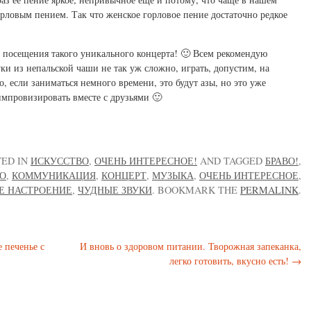
рловым пением. Так что женское горловое пение достаточно редкое
 посещения такого уникального концерта! 🙂 Всем рекомендую
уки из непальской чаши не так уж сложно, играть, допустим, на
, если заниматься немного времени, это будут азы, но это уже
импровизировать вместе с друзьями 🙂
TED IN
ИСКУССТВО
,
ОЧЕНЬ ИНТЕРЕСНОЕ!
AND TAGGED
БРАВО!
,
О
,
КОММУНИКАЦИЯ
,
КОНЦЕРТ
,
МУЗЫКА
,
ОЧЕНЬ ИНТЕРЕСНОЕ
,
Е НАСТРОЕНИЕ
,
ЧУДНЫЕ ЗВУКИ
. BOOKMARK THE
PERMALINK
.
 печенье с
И вновь о здоровом питании. Творожная запеканка,
легко готовить, вкусно есть!
→