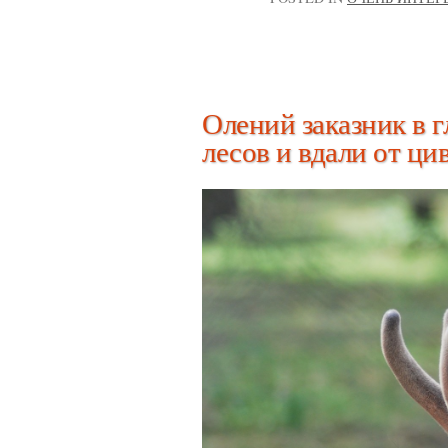
Олений заказник в 
лесов и вдали от ц