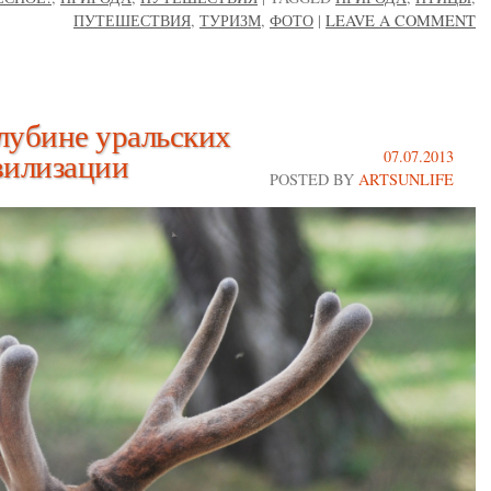
ПУТЕШЕСТВИЯ
,
ТУРИЗМ
,
ФОТО
|
LEAVE A COMMENT
глубине уральских
ивилизации
07.07.2013
POSTED BY
ARTSUNLIFE