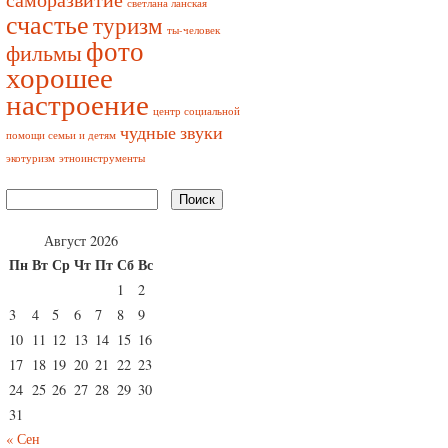
светлана ланская
счастье
туризм
ты-человек
фото
фильмы
хорошее
настроение
центр социальной
чудные звуки
помощи семьи и детям
экотуризм
этноинструменты
Август 2026
Пн
Вт
Ср
Чт
Пт
Сб
Вс
1
2
3
4
5
6
7
8
9
10
11
12
13
14
15
16
17
18
19
20
21
22
23
24
25
26
27
28
29
30
31
« Сен