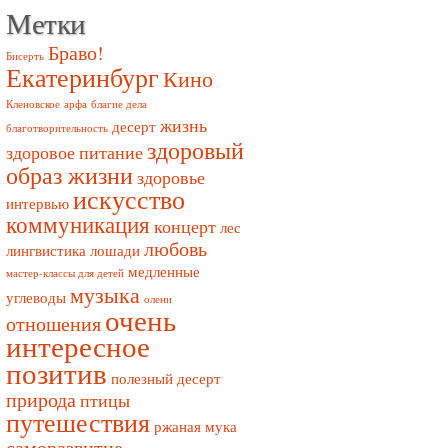
Метки
Браво!
Бисерть
Екатеринбург
Кино
Кленовское
арфа
благие дела
жизнь
десерт
благотворительность
здоровый
здоровое питание
образ жизни
здоровье
искусство
интервью
коммуникация
концерт
лес
любовь
лингвистика
лошади
медленные
мастер-классы для детей
музыка
углеводы
олени
очень
отношения
интересное
позитив
полезный десерт
природа
птицы
путешествия
ржаная мука
саморазвитие