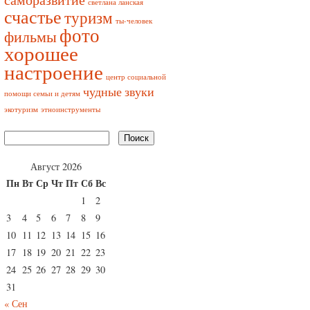
светлана ланская
счастье
туризм
ты-человек
фото
фильмы
хорошее
настроение
центр социальной
чудные звуки
помощи семьи и детям
экотуризм
этноинструменты
Август 2026
Пн
Вт
Ср
Чт
Пт
Сб
Вс
1
2
3
4
5
6
7
8
9
10
11
12
13
14
15
16
17
18
19
20
21
22
23
24
25
26
27
28
29
30
31
« Сен