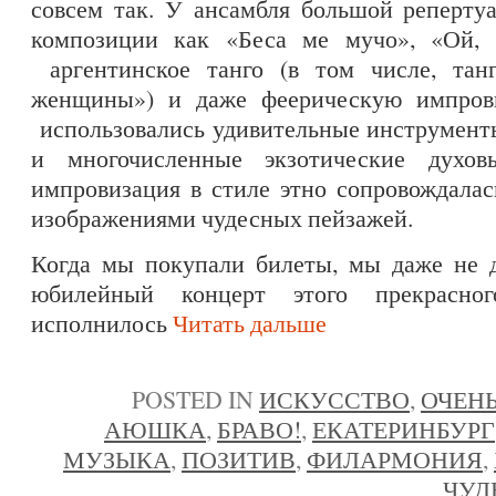
совсем так. У ансамбля большой реперт
композиции как «Беса ме мучо», «Ой, м
аргентинское танго (в том числе, тан
женщины») и даже феерическую импрови
использовались удивительные инструменты
и многочисленные экзотические духов
импровизация в стиле этно сопровождала
изображениями чудесных пейзажей.
Когда мы покупали билеты, мы даже не д
юбилейный концерт этого прекрасно
исполнилось
Читать дальше
POSTED IN
ИСКУССТВО
,
ОЧЕНЬ
АЮШКА
,
БРАВО!
,
ЕКАТЕРИНБУРГ
МУЗЫКА
,
ПОЗИТИВ
,
ФИЛАРМОНИЯ
,
ЧУД