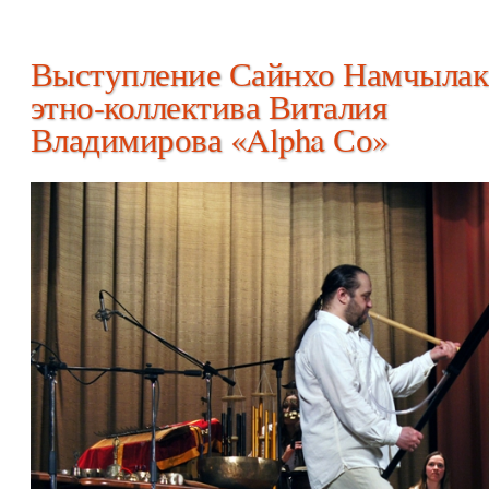
Выступление Сайнхо Намчылак
этно-коллектива Виталия
Владимирова «Alpha Со»