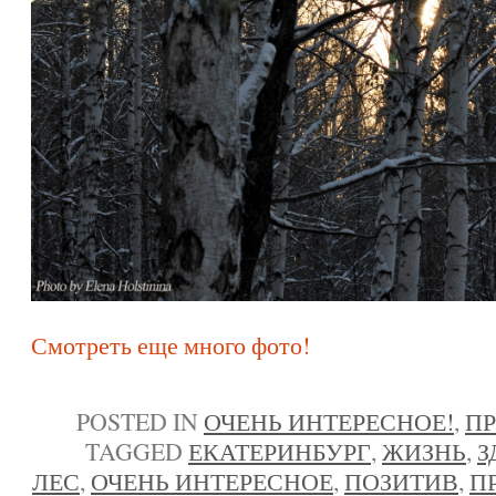
Смотреть еще много фото!
POSTED IN
ОЧЕНЬ ИНТЕРЕСНОЕ!
,
П
TAGGED
ЕКАТЕРИНБУРГ
,
ЖИЗНЬ
,
З
ЛЕС
,
ОЧЕНЬ ИНТЕРЕСНОЕ
,
ПОЗИТИВ
,
П