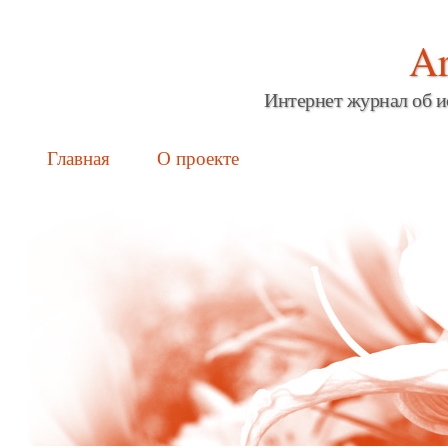
Ar
Интернет журнал об и
Main menu
Skip
Главная
О проекте
to
content