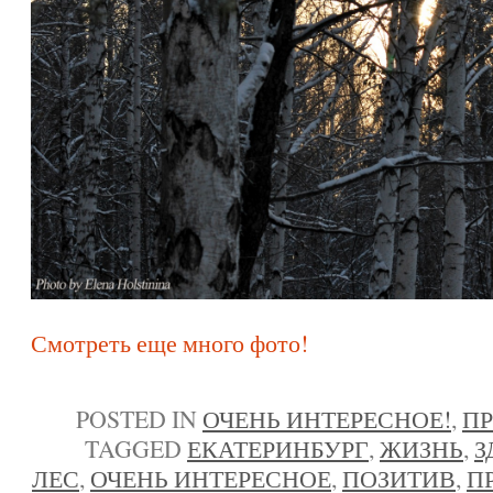
Смотреть еще много фото!
POSTED IN
ОЧЕНЬ ИНТЕРЕСНОЕ!
,
П
TAGGED
ЕКАТЕРИНБУРГ
,
ЖИЗНЬ
,
З
ЛЕС
,
ОЧЕНЬ ИНТЕРЕСНОЕ
,
ПОЗИТИВ
,
П