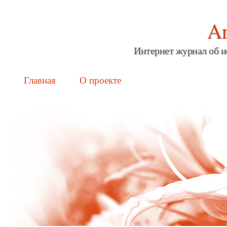
Ar
Интернет журнал об и
Main menu
Skip
Главная
О проекте
to
content