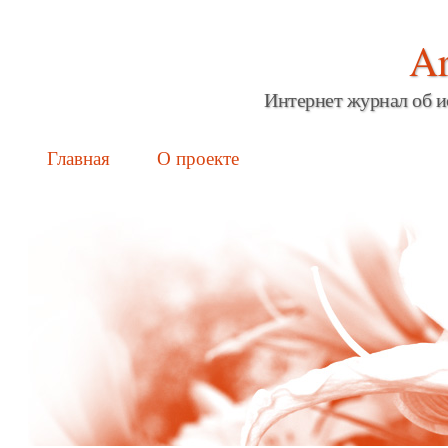
Ar
Интернет журнал об и
Main menu
Skip
Главная
О проекте
to
content