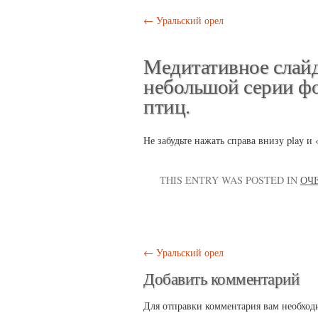
Post navigation
←
Уральский орел
Медитативное слайд
небольшой серии ф
птиц.
Не забудьте нажать справа внизу play и 
THIS ENTRY WAS POSTED IN
ОЧ
Post navigation
←
Уральский орел
Добавить комментарий
Для отправки комментария вам необхо