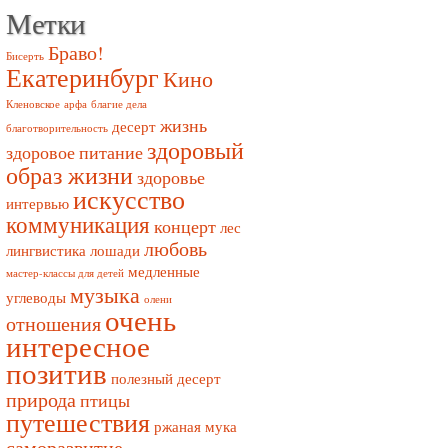
Метки
Браво!
Бисерть
Екатеринбург
Кино
Кленовское
арфа
благие дела
жизнь
десерт
благотворительность
здоровый
здоровое питание
образ жизни
здоровье
искусство
интервью
коммуникация
концерт
лес
любовь
лингвистика
лошади
медленные
мастер-классы для детей
музыка
углеводы
олени
очень
отношения
интересное
позитив
полезный десерт
природа
птицы
путешествия
ржаная мука
саморазвитие