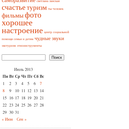
светлана ланская
счастье
туризм
ты-человек
фото
фильмы
хорошее
настроение
центр социальной
чудные звуки
помощи семьи и детям
экотуризм
этноинструменты
Июль 2013
Пн
Вт
Ср
Чт
Пт
Сб
Вс
1
2
3
4
5
6
7
8
9
10
11
12
13
14
15
16
17
18
19
20
21
22
23
24
25
26
27
28
29
30
31
« Июн
Сен »